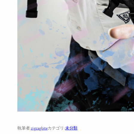
執筆者:
zigzagbite
カテゴリ:
未分類