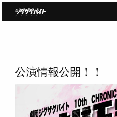
内
容
を
ス
キ
ッ
プ
公演情報公開！！