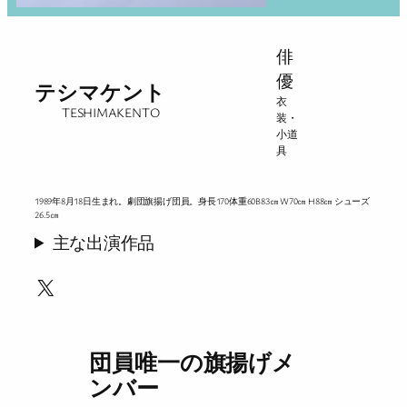
俳
優
テシマケント
衣
TESHIMAKENTO
装・
小道
具
1989年8月18日生まれ。劇団旗揚げ団員。身長170体重60B83㎝ W70㎝ H88㎝ シューズ
26.5㎝
主な出演作品
X
団員唯一の旗揚げメ
ンバー