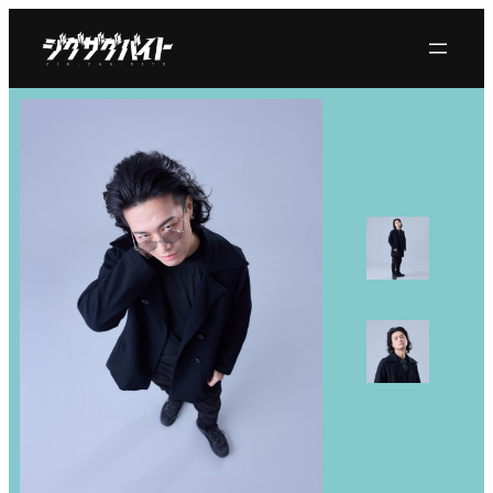
内
容
を
ス
キ
ッ
プ