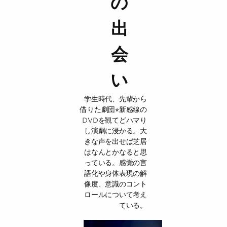
の
出
会
い
学生時代、先輩から
借りた劇団⭐︎新感線の
DVDを観てどハマり
し演劇に浸かる。大
きな声を出せば芝居
はなんとかなると思
っている。感覚の言
語化や身体表現の解
像度、意識のコント
ロールについて考え
ている。